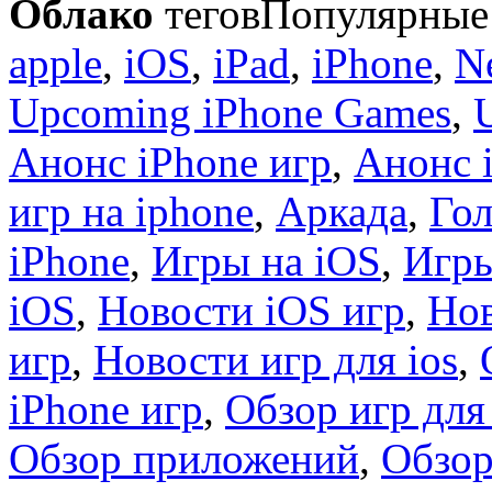
Облако
тегов
Популярные 
apple
,
iOS
,
iPad
,
iPhone
,
N
Upcoming iPhone Games
,
Анонс iPhone игр
,
Анонс 
игр на iphone
,
Аркада
,
Гол
iPhone
,
Игры на iOS
,
Игры
iOS
,
Новости iOS игр
,
Нов
игр
,
Новости игр для ios
,
iPhone игр
,
Обзор игр для
Обзор приложений
,
Обзор