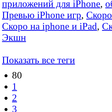
приложений для iPhone
,
о
Превью iPhone игр
,
Скоро
Скоро на iphone и iPad
,
С
Экшн
Показать все теги
80
1
2
3