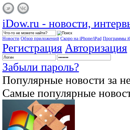
iDow.ru - новости, интер
Новости
Обзор приложений
Скоро на iPhone/iPad
Программы 
Регистрация
Авторизация
Забыли пароль?
Популярные
новости за н
Самые популярные новост