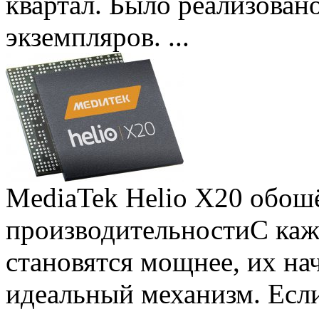
квартал. Было реализован
экземпляров. ...
MediaTek Helio X20 обошё
производительности
С ка
становятся мощнее, их на
идеальный механизм. Есл