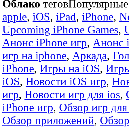
Облако
тегов
Популярные 
apple
,
iOS
,
iPad
,
iPhone
,
N
Upcoming iPhone Games
,
Анонс iPhone игр
,
Анонс 
игр на iphone
,
Аркада
,
Гол
iPhone
,
Игры на iOS
,
Игры
iOS
,
Новости iOS игр
,
Нов
игр
,
Новости игр для ios
,
iPhone игр
,
Обзор игр для
Обзор приложений
,
Обзор