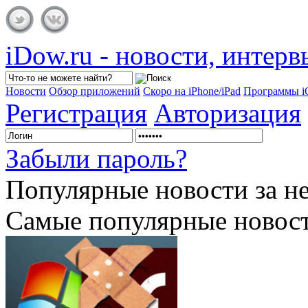
iDow.ru - новости, интер
Новости
Обзор приложений
Скоро на iPhone/iPad
Программы 
Регистрация
Авторизация
Забыли пароль?
Популярные
новости за н
Самые популярные новост