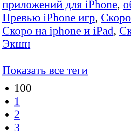
приложений для iPhone
,
о
Превью iPhone игр
,
Скоро
Скоро на iphone и iPad
,
С
Экшн
Показать все теги
100
1
2
3