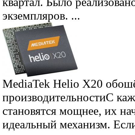
квартал. Было реализован
экземпляров. ...
MediaTek Helio X20 обошё
производительности
С ка
становятся мощнее, их на
идеальный механизм. Есл