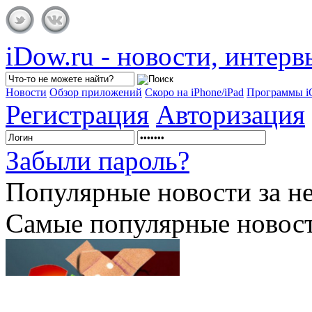
iDow.ru - новости, интер
Новости
Обзор приложений
Скоро на iPhone/iPad
Программы 
Регистрация
Авторизация
Забыли пароль?
Популярные
новости за н
Самые популярные новост