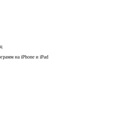
яц
грамм на iPhone и iPad