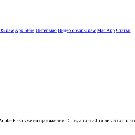
iOS
new
App Store
Интервью
Видео обзоры
new
Mac App
Статьи
obe Flash уже на протяжении 15-ти, а то и 20-ти лет. Этот плаги