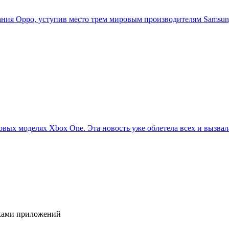
ия Oppo, уступив место трем мировым производителям Samsung,
овых моделях Xbox One. Эта новость уже облетела всех и вызвала
иками приложений