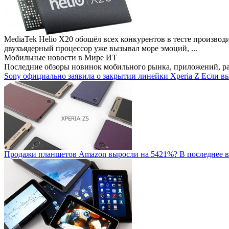
MediaTek Helio X20 обошёл всех конкурентов в тесте производ
двухъядерный процессор уже вызывал море эмоций, ...
Мобильные новости
в Мире ИТ
Последние обзоры новинок мобильного рынка, приложений, р
Sony официально заявила о закрытии линейки Xperia Z
Если вы
Продажи планшетов Amazon выросли на 5421%?
В последнее в