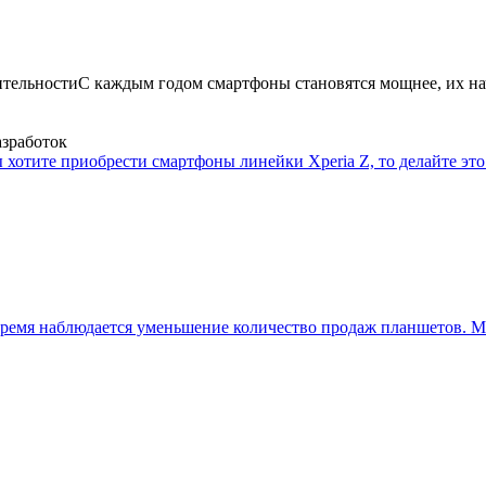
ительности
С каждым годом смартфоны становятся мощнее, их на
азработок
 хотите приобрести смартфоны линейки Xperia Z, то делайте это 
ремя наблюдается уменьшение количество продаж планшетов. Мн