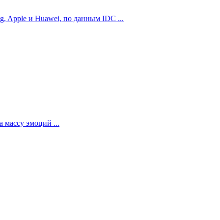
 Apple и Huawei, по данным IDC ...
 массу эмоций ...