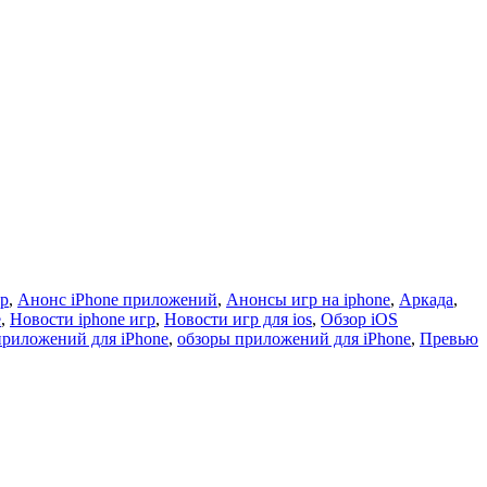
гр
,
Анонс iPhone приложений
,
Анонсы игр на iphone
,
Аркада
,
e
,
Новости iphone игр
,
Новости игр для ios
,
Обзор iOS
приложений для iPhone
,
обзоры приложений для iPhone
,
Превью