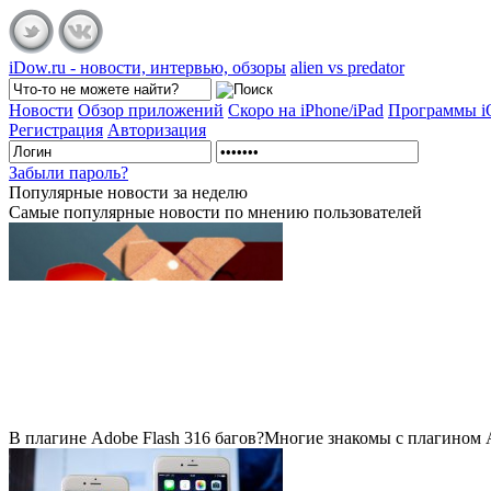
iDow.ru - новости, интервью, обзоры
alien vs predator
Новости
Обзор приложений
Скоро на iPhone/iPad
Программы 
Регистрация
Авторизация
Забыли пароль?
Популярные
новости за неделю
Самые популярные новости по мнению пользователей
В плагине Adobe Flash 316 багов?
Многие знакомы с плагином Ad