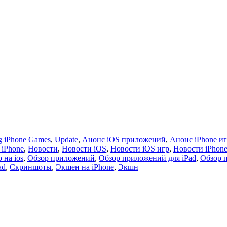
 iPhone Games
,
Update
,
Анонс iOS приложений
,
Анонс iPhone и
 iPhone
,
Новости
,
Новости iOS
,
Новости iOS игр
,
Новости iPhon
 на ios
,
Обзор приложений
,
Обзор приложений для iPad
,
Обзор 
ad
,
Скриншоты
,
Экшен на iPhone
,
Экшн