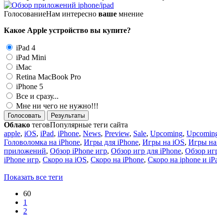
Голосование
Нам интересно
ваше
мнение
Какое Apple устройство вы купите?
iPad 4
iPad Mini
iMac
Retina MacBook Pro
iPhone 5
Все и сразу...
Мне ни чего не нужно!!!
Голосовать
Результаты
Облако
тегов
Популярные теги сайта
apple
,
iOS
,
iPad
,
iPhone
,
News
,
Preview
,
Sale
,
Upcoming
,
Upcoming
Головоломка на iPhone
,
Игры для iPhone
,
Игры на iOS
,
Игры на
приложений
,
Обзор iPhone игр
,
Обзор игр для iPhone
,
Обзор игр
iPhone игр
,
Скоро на iOS
,
Скоро на iPhone
,
Скоро на iphone и iP
Показать все теги
60
1
2