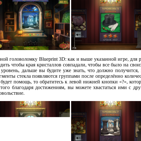
ой головоломку Blueprint 3D: как и выше указанной игре, для 
ить чтобы края кристаллов совпадали, чтобы все было на своих 
 уровень, дальше вы будите уже знать, что должно получится
гменты стекла появляются группами после определённо количеств
будет помощь, то обратитесь к левой нижней кнопки «?», кото
е того благодаря достижениям, вы можете хвастаться ими с д
овольствие.