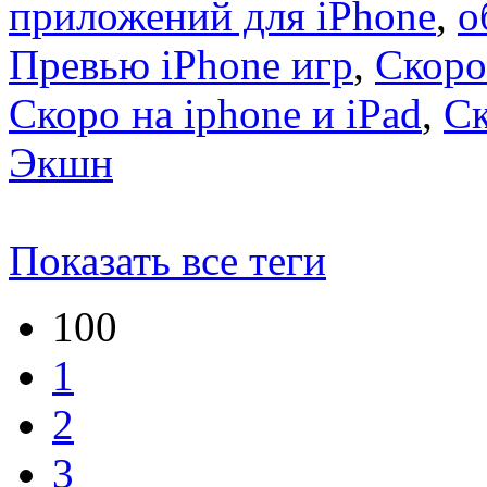
приложений для iPhone
,
о
Превью iPhone игр
,
Скоро
Скоро на iphone и iPad
,
С
Экшн
Показать все теги
100
1
2
3