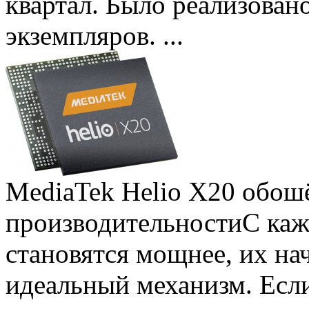
квартал. Было реализован
экземпляров. ...
MediaTek Helio X20 обошё
производительности
С ка
становятся мощнее, их на
идеальный механизм. Есл