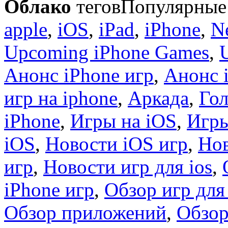
Облако
тегов
Популярные 
apple
,
iOS
,
iPad
,
iPhone
,
N
Upcoming iPhone Games
,
Анонс iPhone игр
,
Анонс 
игр на iphone
,
Аркада
,
Гол
iPhone
,
Игры на iOS
,
Игры
iOS
,
Новости iOS игр
,
Нов
игр
,
Новости игр для ios
,
iPhone игр
,
Обзор игр для
Обзор приложений
,
Обзор