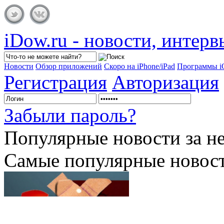
iDow.ru - новости, интер
Новости
Обзор приложений
Скоро на iPhone/iPad
Программы 
Регистрация
Авторизация
Забыли пароль?
Популярные
новости за н
Самые популярные новост