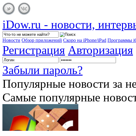
iDow.ru - новости, интер
Новости
Обзор приложений
Скоро на iPhone/iPad
Программы 
Регистрация
Авторизация
Забыли пароль?
Популярные
новости за н
Самые популярные новост