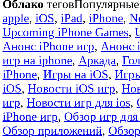
Облако
тегов
Популярные 
apple
,
iOS
,
iPad
,
iPhone
,
N
Upcoming iPhone Games
,
Анонс iPhone игр
,
Анонс 
игр на iphone
,
Аркада
,
Гол
iPhone
,
Игры на iOS
,
Игры
iOS
,
Новости iOS игр
,
Нов
игр
,
Новости игр для ios
,
iPhone игр
,
Обзор игр для
Обзор приложений
,
Обзор