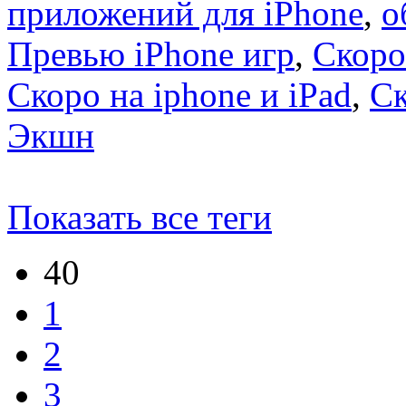
приложений для iPhone
,
о
Превью iPhone игр
,
Скоро
Скоро на iphone и iPad
,
С
Экшн
Показать все теги
40
1
2
3