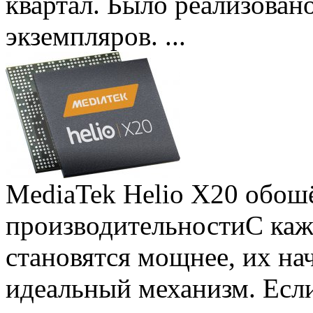
квартал. Было реализован
экземпляров. ...
MediaTek Helio X20 обошё
производительности
С ка
становятся мощнее, их на
идеальный механизм. Есл