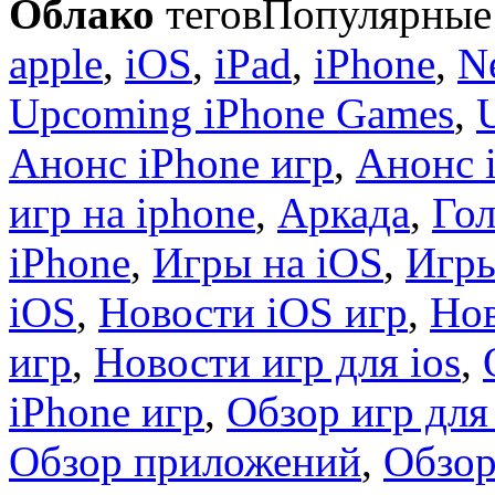
Облако
тегов
Популярные 
apple
,
iOS
,
iPad
,
iPhone
,
N
Upcoming iPhone Games
,
Анонс iPhone игр
,
Анонс 
игр на iphone
,
Аркада
,
Гол
iPhone
,
Игры на iOS
,
Игры
iOS
,
Новости iOS игр
,
Нов
игр
,
Новости игр для ios
,
iPhone игр
,
Обзор игр для
Обзор приложений
,
Обзор