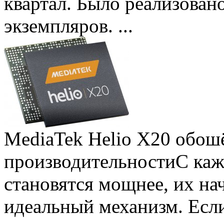
квартал. Было реализован
экземпляров. ...
MediaTek Helio X20 обошё
производительности
С ка
становятся мощнее, их на
идеальный механизм. Есл