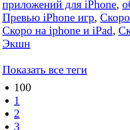
приложений для iPhone
,
о
Превью iPhone игр
,
Скоро
Скоро на iphone и iPad
,
С
Экшн
Показать все теги
100
1
2
3