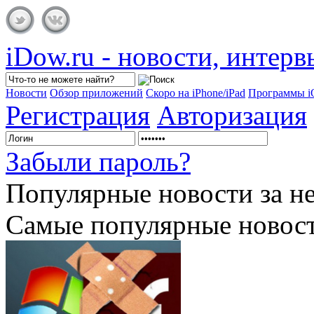
iDow.ru - новости, интер
Новости
Обзор приложений
Скоро на iPhone/iPad
Программы 
Регистрация
Авторизация
Забыли пароль?
Популярные
новости за н
Самые популярные новост