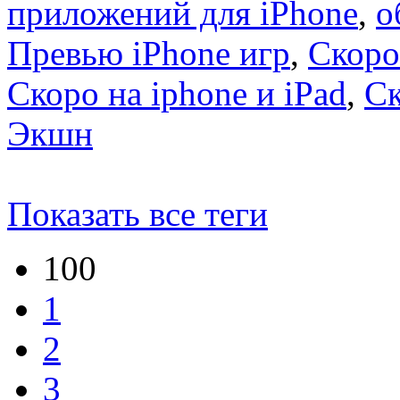
приложений для iPhone
,
о
Превью iPhone игр
,
Скоро
Скоро на iphone и iPad
,
С
Экшн
Показать все теги
100
1
2
3