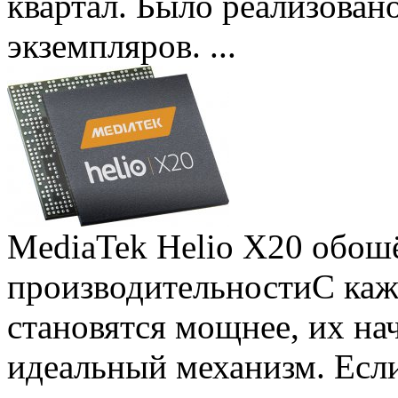
квартал. Было реализован
экземпляров. ...
MediaTek Helio X20 обошё
производительности
С ка
становятся мощнее, их на
идеальный механизм. Есл