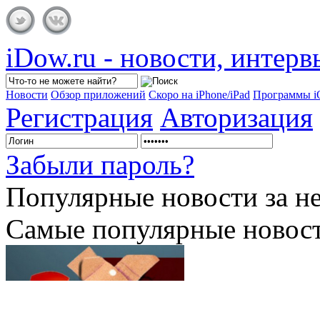
iDow.ru - новости, интер
Новости
Обзор приложений
Скоро на iPhone/iPad
Программы 
Регистрация
Авторизация
Забыли пароль?
Популярные
новости за н
Самые популярные новост