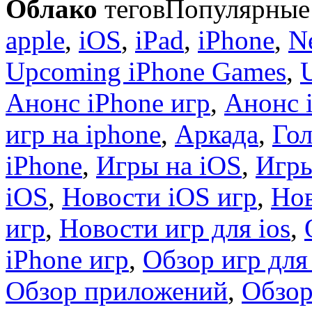
Облако
тегов
Популярные 
apple
,
iOS
,
iPad
,
iPhone
,
N
Upcoming iPhone Games
,
Анонс iPhone игр
,
Анонс 
игр на iphone
,
Аркада
,
Гол
iPhone
,
Игры на iOS
,
Игры
iOS
,
Новости iOS игр
,
Нов
игр
,
Новости игр для ios
,
iPhone игр
,
Обзор игр для
Обзор приложений
,
Обзор