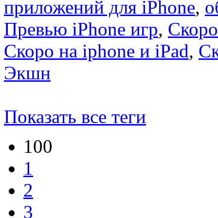
приложений для iPhone
,
о
Превью iPhone игр
,
Скоро
Скоро на iphone и iPad
,
С
Экшн
Показать все теги
100
1
2
3