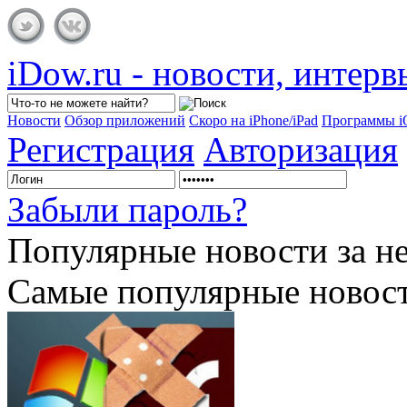
iDow.ru - новости, интер
Новости
Обзор приложений
Скоро на iPhone/iPad
Программы 
Регистрация
Авторизация
Забыли пароль?
Популярные
новости за н
Самые популярные новост