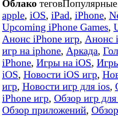
Облако
тегов
Популярные 
apple
,
iOS
,
iPad
,
iPhone
,
N
Upcoming iPhone Games
,
Анонс iPhone игр
,
Анонс 
игр на iphone
,
Аркада
,
Гол
iPhone
,
Игры на iOS
,
Игры
iOS
,
Новости iOS игр
,
Нов
игр
,
Новости игр для ios
,
iPhone игр
,
Обзор игр для
Обзор приложений
,
Обзор