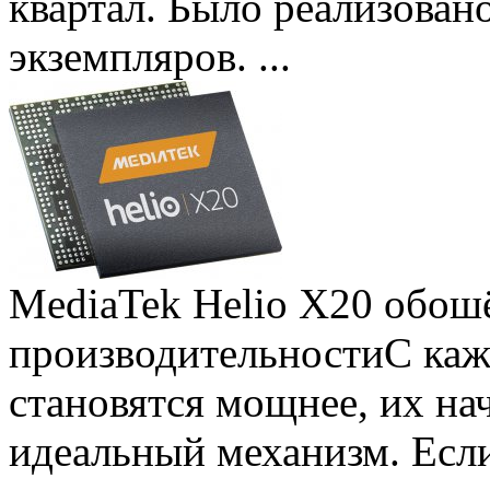
квартал. Было реализован
экземпляров. ...
MediaTek Helio X20 обошё
производительности
С ка
становятся мощнее, их на
идеальный механизм. Есл