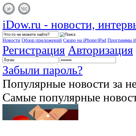
iDow.ru - новости, интер
Новости
Обзор приложений
Скоро на iPhone/iPad
Программы 
Регистрация
Авторизация
Забыли пароль?
Популярные
новости за н
Самые популярные новост