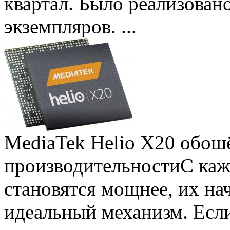
квартал. Было реализован
экземпляров. ...
MediaTek Helio X20 обошё
производительности
С ка
становятся мощнее, их на
идеальный механизм. Есл