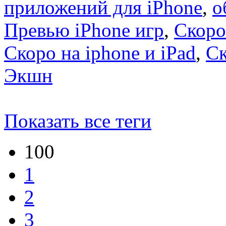
приложений для iPhone
,
о
Превью iPhone игр
,
Скоро
Скоро на iphone и iPad
,
С
Экшн
Показать все теги
100
1
2
3