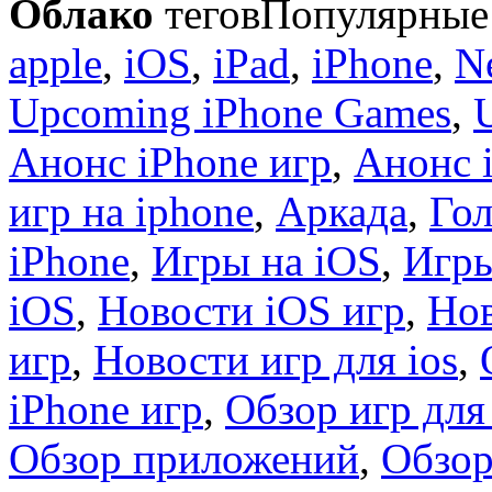
Облако
тегов
Популярные 
apple
,
iOS
,
iPad
,
iPhone
,
N
Upcoming iPhone Games
,
Анонс iPhone игр
,
Анонс 
игр на iphone
,
Аркада
,
Гол
iPhone
,
Игры на iOS
,
Игры
iOS
,
Новости iOS игр
,
Нов
игр
,
Новости игр для ios
,
iPhone игр
,
Обзор игр для
Обзор приложений
,
Обзор