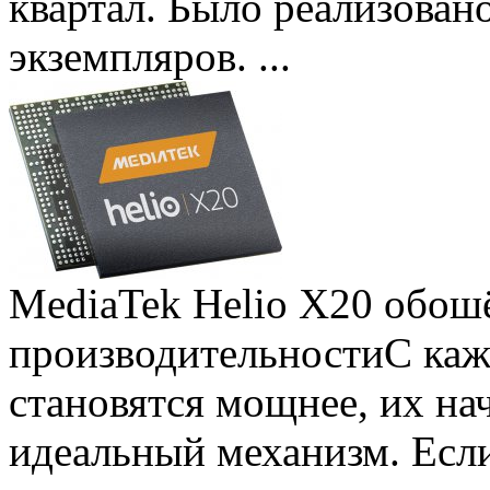
квартал. Было реализован
экземпляров. ...
MediaTek Helio X20 обошё
производительности
С ка
становятся мощнее, их на
идеальный механизм. Есл