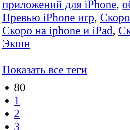
приложений для iPhone
,
о
Превью iPhone игр
,
Скоро
Скоро на iphone и iPad
,
С
Экшн
Показать все теги
80
1
2
3