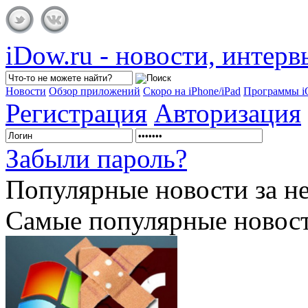
iDow.ru - новости, интер
Новости
Обзор приложений
Скоро на iPhone/iPad
Программы 
Регистрация
Авторизация
Забыли пароль?
Популярные
новости за н
Самые популярные новост