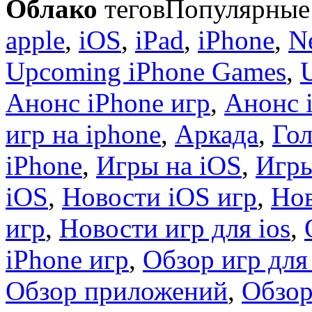
Облако
тегов
Популярные 
apple
,
iOS
,
iPad
,
iPhone
,
N
Upcoming iPhone Games
,
Анонс iPhone игр
,
Анонс 
игр на iphone
,
Аркада
,
Гол
iPhone
,
Игры на iOS
,
Игры
iOS
,
Новости iOS игр
,
Нов
игр
,
Новости игр для ios
,
iPhone игр
,
Обзор игр для
Обзор приложений
,
Обзор