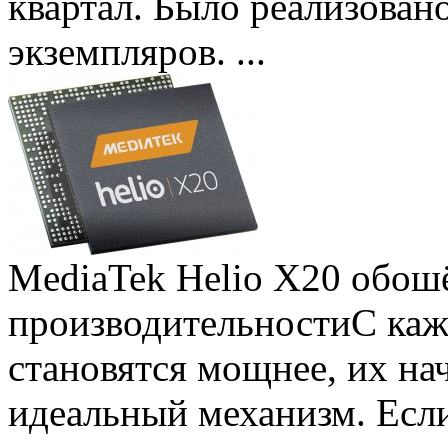
квартал. Было реализован
экземпляров. ...
MediaTek Helio X20 обошё
производительности
С ка
становятся мощнее, их на
идеальный механизм. Есл