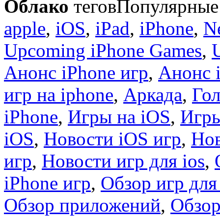
Облако
тегов
Популярные 
apple
,
iOS
,
iPad
,
iPhone
,
N
Upcoming iPhone Games
,
Анонс iPhone игр
,
Анонс 
игр на iphone
,
Аркада
,
Гол
iPhone
,
Игры на iOS
,
Игры
iOS
,
Новости iOS игр
,
Нов
игр
,
Новости игр для ios
,
iPhone игр
,
Обзор игр для
Обзор приложений
,
Обзор