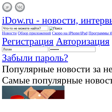
iDow.ru - новости, интер
Новости
Обзор приложений
Скоро на iPhone/iPad
Программы 
Регистрация
Авторизация
Забыли пароль?
Популярные
новости за н
Самые популярные новост