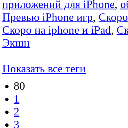
приложений для iPhone
,
о
Превью iPhone игр
,
Скоро
Скоро на iphone и iPad
,
С
Экшн
Показать все теги
80
1
2
3