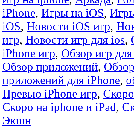
iPhone
,
Игры на iOS
,
Игры
iOS
,
Новости iOS игр
,
Нов
игр
,
Новости игр для ios
,
iPhone игр
,
Обзор игр для
Обзор приложений
,
Обзор
приложений для iPhone
,
о
Превью iPhone игр
,
Скоро
Скоро на iphone и iPad
,
С
Экшн