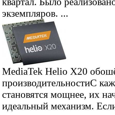
квартал. Было реализован
экземпляров. ...
MediaTek Helio X20 обошё
производительности
С ка
становятся мощнее, их на
идеальный механизм. Есл