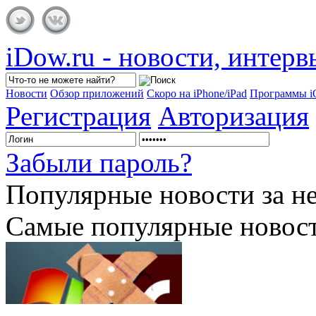
iDow.ru - новости, интер
Новости
Обзор приложений
Скоро на iPhone/iPad
Программы 
Регистрация
Авторизация
Забыли пароль?
Популярные
новости за н
Самые популярные новост