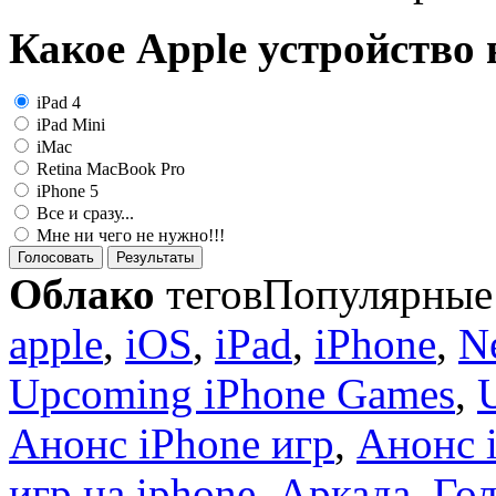
Какое Apple устройство
iPad 4
iPad Mini
iMac
Retina MacBook Pro
iPhone 5
Все и сразу...
Мне ни чего не нужно!!!
Голосовать
Результаты
Облако
тегов
Популярные 
apple
,
iOS
,
iPad
,
iPhone
,
N
Upcoming iPhone Games
,
Анонс iPhone игр
,
Анонс 
игр на iphone
,
Аркада
,
Гол