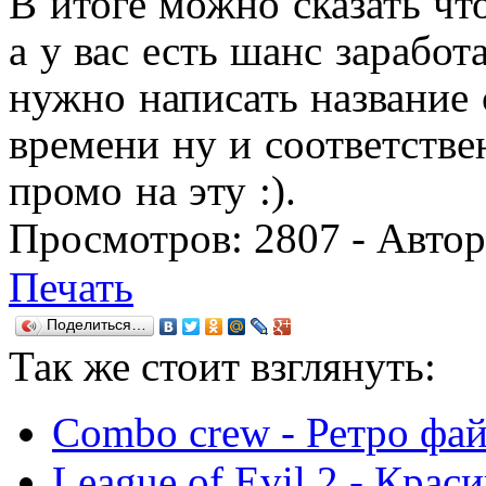
В итоге можно сказать что
а у вас есть шанс заработ
нужно написать название
времени ну и соответстве
промо на эту :).
Просмотров:
2807
- Авто
Печать
Поделиться…
Так же
стоит взглянуть:
Combo crew - Ретро фа
League of Evil 2 - Кра