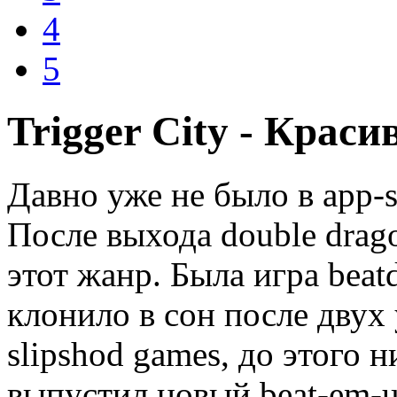
4
5
Trigger City - Крас
Давно уже не было в app-s
После выхода double drag
этот жанр. Была игра beat
клонило в сон после двух
slipshod games, до этого 
выпустил новый beat-em-