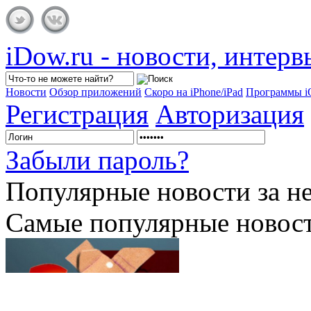
iDow.ru - новости, интер
Новости
Обзор приложений
Скоро на iPhone/iPad
Программы 
Регистрация
Авторизация
Забыли пароль?
Популярные
новости за н
Самые популярные новост