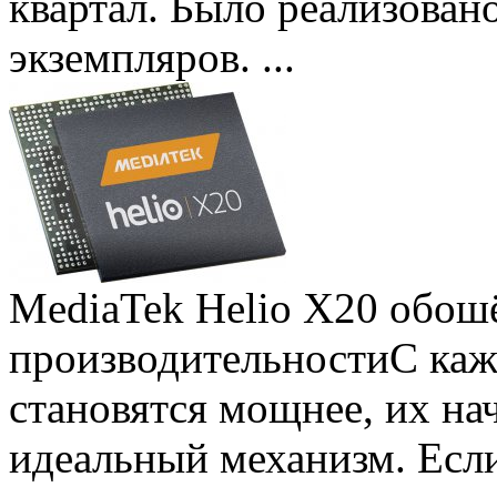
квартал. Было реализован
экземпляров. ...
MediaTek Helio X20 обошё
производительности
С ка
становятся мощнее, их на
идеальный механизм. Есл