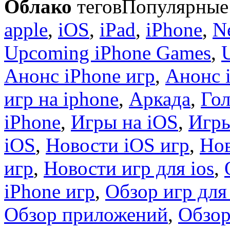
Облако
тегов
Популярные 
apple
,
iOS
,
iPad
,
iPhone
,
N
Upcoming iPhone Games
,
Анонс iPhone игр
,
Анонс 
игр на iphone
,
Аркада
,
Гол
iPhone
,
Игры на iOS
,
Игры
iOS
,
Новости iOS игр
,
Нов
игр
,
Новости игр для ios
,
iPhone игр
,
Обзор игр для
Обзор приложений
,
Обзор