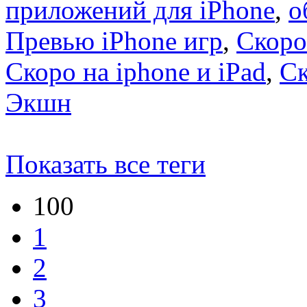
приложений для iPhone
,
о
Превью iPhone игр
,
Скоро
Скоро на iphone и iPad
,
С
Экшн
Показать все теги
100
1
2
3