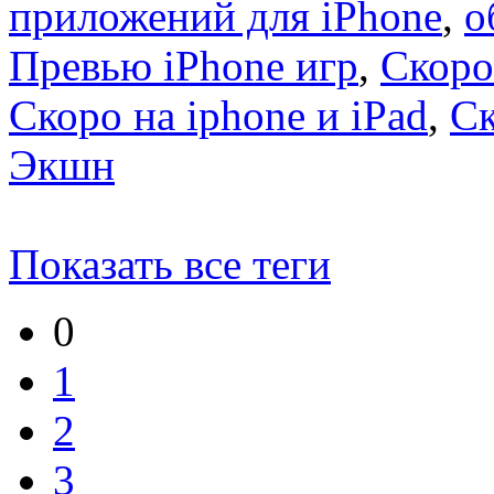
приложений для iPhone
,
о
Превью iPhone игр
,
Скоро
Скоро на iphone и iPad
,
С
Экшн
Показать все теги
0
1
2
3