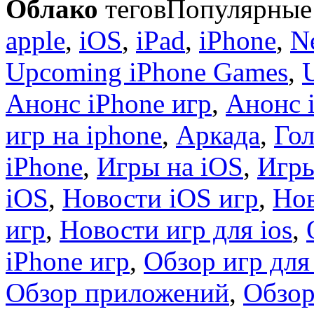
Облако
тегов
Популярные 
apple
,
iOS
,
iPad
,
iPhone
,
N
Upcoming iPhone Games
,
Анонс iPhone игр
,
Анонс 
игр на iphone
,
Аркада
,
Гол
iPhone
,
Игры на iOS
,
Игры
iOS
,
Новости iOS игр
,
Нов
игр
,
Новости игр для ios
,
iPhone игр
,
Обзор игр для
Обзор приложений
,
Обзор