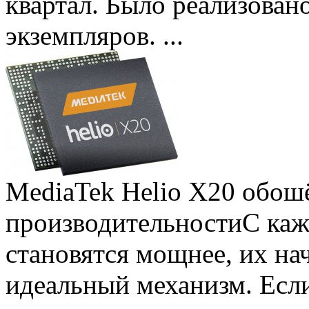
квартал. Было реализован
экземпляров. ...
MediaTek Helio X20 обошё
производительности
С ка
становятся мощнее, их на
идеальный механизм. Есл