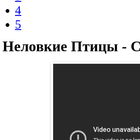
4
5
Неловкие Птицы - C