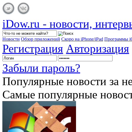
iDow.ru - новости, интер
Новости
Обзор приложений
Скоро на iPhone/iPad
Программы 
Регистрация
Авторизация
Забыли пароль?
Популярные
новости за н
Самые популярные новост