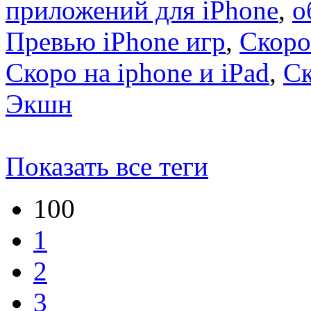
приложений для iPhone
,
о
Превью iPhone игр
,
Скоро
Скоро на iphone и iPad
,
С
Экшн
Показать все теги
100
1
2
3