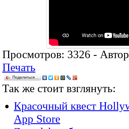
Просмотров:
3326
- Авто
Печать
Поделиться…
Так же
стоит взглянуть:
Красочный квест Holly
App Store