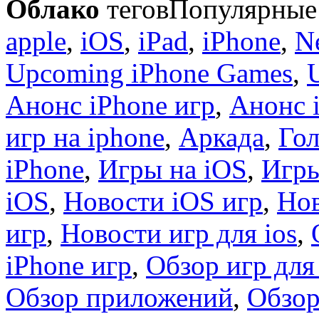
Облако
тегов
Популярные 
apple
,
iOS
,
iPad
,
iPhone
,
N
Upcoming iPhone Games
,
Анонс iPhone игр
,
Анонс 
игр на iphone
,
Аркада
,
Гол
iPhone
,
Игры на iOS
,
Игры
iOS
,
Новости iOS игр
,
Нов
игр
,
Новости игр для ios
,
iPhone игр
,
Обзор игр для
Обзор приложений
,
Обзор