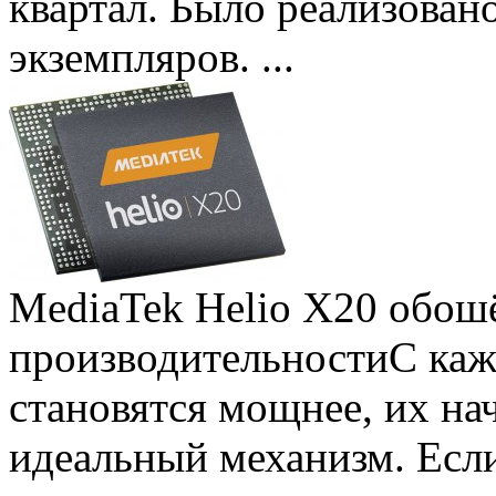
квартал. Было реализован
экземпляров. ...
MediaTek Helio X20 обошё
производительности
С ка
становятся мощнее, их на
идеальный механизм. Есл