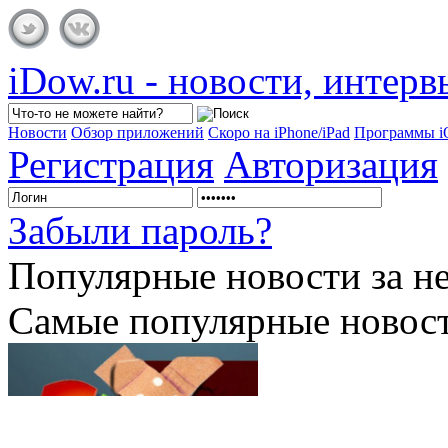
iDow.ru - новости, интер
Новости
Обзор приложений
Скоро на iPhone/iPad
Программы 
Регистрация
Авторизация
Забыли пароль?
Популярные
новости за н
Самые популярные новост