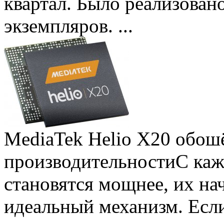
квартал. Было реализован
экземпляров. ...
MediaTek Helio X20 обошё
производительности
С ка
становятся мощнее, их на
идеальный механизм. Есл