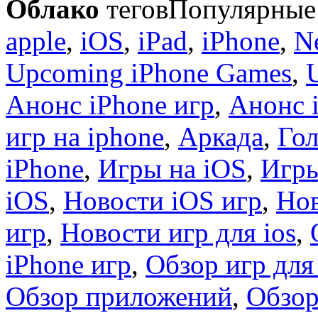
Облако
тегов
Популярные 
apple
,
iOS
,
iPad
,
iPhone
,
N
Upcoming iPhone Games
,
Анонс iPhone игр
,
Анонс 
игр на iphone
,
Аркада
,
Гол
iPhone
,
Игры на iOS
,
Игры
iOS
,
Новости iOS игр
,
Нов
игр
,
Новости игр для ios
,
iPhone игр
,
Обзор игр для
Обзор приложений
,
Обзор