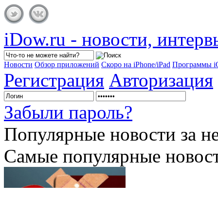
iDow.ru - новости, интер
Новости
Обзор приложений
Скоро на iPhone/iPad
Программы 
Регистрация
Авторизация
Забыли пароль?
Популярные
новости за н
Самые популярные новост