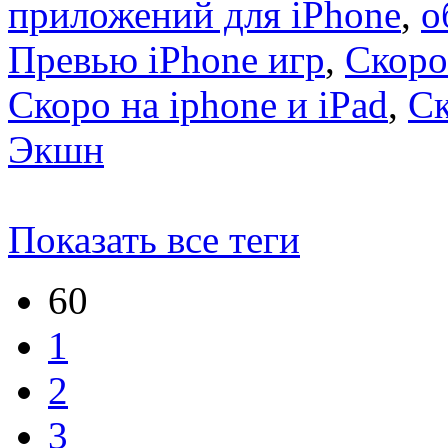
приложений для iPhone
,
о
Превью iPhone игр
,
Скоро
Скоро на iphone и iPad
,
С
Экшн
Показать все теги
60
1
2
3