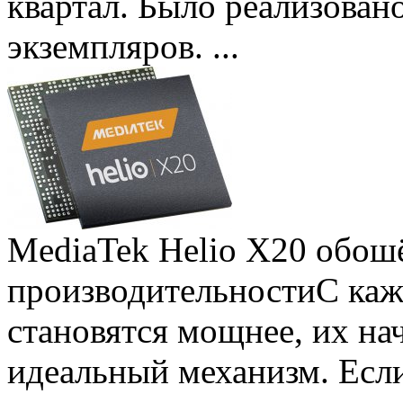
квартал. Было реализован
экземпляров. ...
MediaTek Helio X20 обошё
производительности
С ка
становятся мощнее, их на
идеальный механизм. Есл