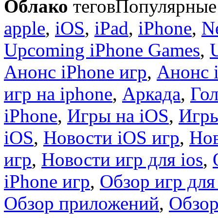
Облако
тегов
Популярные 
apple
,
iOS
,
iPad
,
iPhone
,
N
Upcoming iPhone Games
,
Анонс iPhone игр
,
Анонс 
игр на iphone
,
Аркада
,
Гол
iPhone
,
Игры на iOS
,
Игры
iOS
,
Новости iOS игр
,
Нов
игр
,
Новости игр для ios
,
iPhone игр
,
Обзор игр для
Обзор приложений
,
Обзор