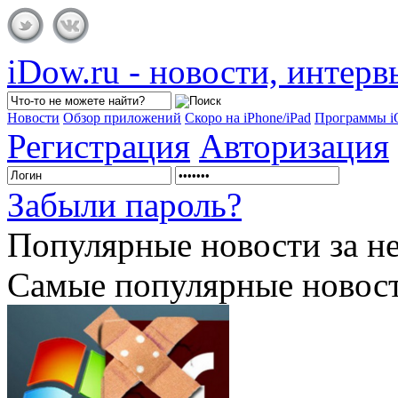
iDow.ru - новости, интер
Новости
Обзор приложений
Скоро на iPhone/iPad
Программы 
Регистрация
Авторизация
Забыли пароль?
Популярные
новости за н
Самые популярные новост