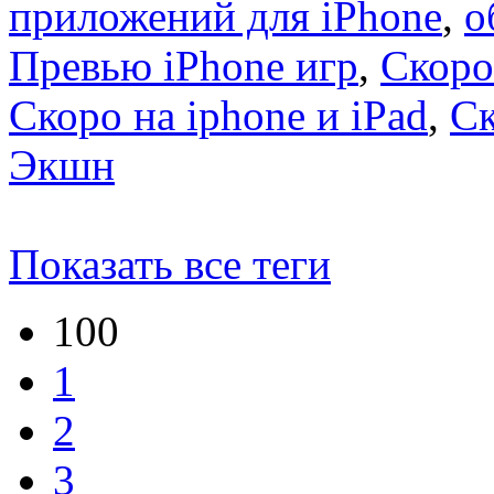
приложений для iPhone
,
о
Превью iPhone игр
,
Скоро
Скоро на iphone и iPad
,
С
Экшн
Показать все теги
100
1
2
3