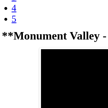
4
5
**Monument Valley -